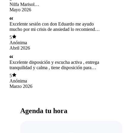
Nilfa Marisol
Colque Poma
Mayo 2026
Excelente sesión con don Eduardo me ayudo
mucho por mi crisis de ansiedad lo recomiendo
te ayuda mucho sobre todo te entiende gracias
5
Anónima
Abril 2026
Excelente disposición y escucha activa , entrega
tranquilidad y calma , tiene disposición para
ayudar y siento que tiene vocación por lo que
5
hace
Anónima
Marzo 2026
Agenda tu hora