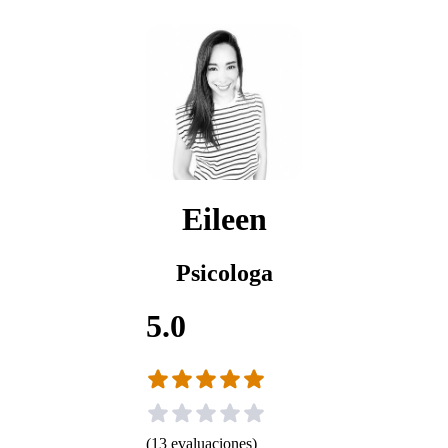
Eileen
Psicologa
5.0
(
13
evaluaciones
)