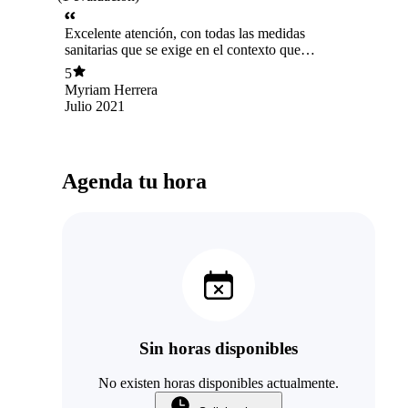
Excelente atención, con todas las medidas
sanitarias que se exige en el contexto que
estamos. Felicitaciones por su entrega y
5
profesionalismo, y mas allá de lo técnico, por la
Myriam Herrera
experiencia que me hicieron vivir
Julio 2021
emocionalmente fue maravillosa, gracias a
EDUKINED por lo vivido, 100/100
recomendable, tomaré más sesiones.🙏🙏🙏
Agenda tu hora
Sin horas disponibles
No existen horas disponibles actualmente.