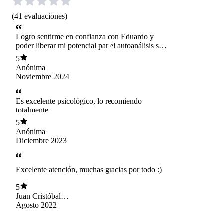
(
41
evaluaciones
)
Logro sentirme en confianza con Eduardo y
poder liberar mi potencial par el autoanálisis sin
miedo, sin restricciones.
5
Anónima
Noviembre 2024
Es excelente psicológico, lo recomiendo
totalmente
5
Anónima
Diciembre 2023
Excelente atención, muchas gracias por todo :)
5
Juan Cristóbal
Manríquez
Agosto 2022
Benavides