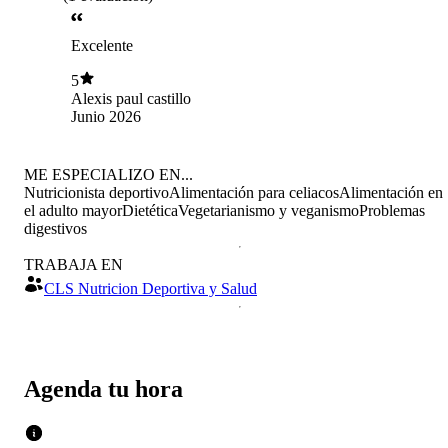
Excelente
5
Alexis paul castillo
Junio 2026
ME ESPECIALIZO EN...
Nutricionista deportivo
Alimentación para celiacos
Alimentación en
el adulto mayor
Dietética
Vegetarianismo y veganismo
Problemas
digestivos
TRABAJA EN
CLS Nutricion Deportiva y Salud
Agenda tu hora