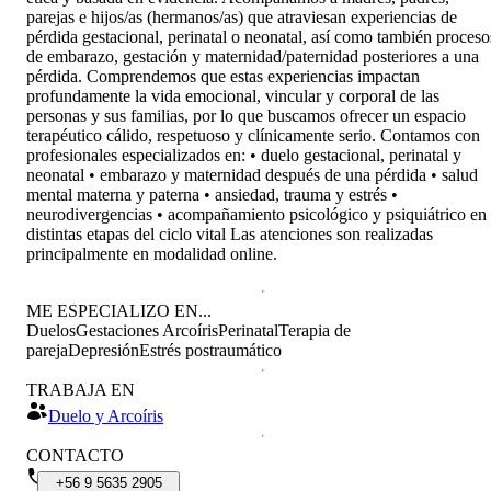
parejas e hijos/as (hermanos/as) que atraviesan experiencias de
pérdida gestacional, perinatal o neonatal, así como también proceso
de embarazo, gestación y maternidad/paternidad posteriores a una
pérdida. Comprendemos que estas experiencias impactan
profundamente la vida emocional, vincular y corporal de las
personas y sus familias, por lo que buscamos ofrecer un espacio
terapéutico cálido, respetuoso y clínicamente serio. Contamos con
profesionales especializados en: • duelo gestacional, perinatal y
neonatal • embarazo y maternidad después de una pérdida • salud
mental materna y paterna • ansiedad, trauma y estrés •
neurodivergencias • acompañamiento psicológico y psiquiátrico en
distintas etapas del ciclo vital Las atenciones son realizadas
principalmente en modalidad online.
ME ESPECIALIZO EN...
Duelos
Gestaciones Arcoíris
Perinatal
Terapia de
pareja
Depresión
Estrés postraumático
TRABAJA EN
Duelo y Arcoíris
CONTACTO
+56
9
5635
2905