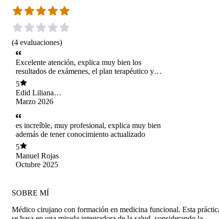
(
4
evaluaciones
)
Excelente atención, explica muy bien los
resultados de exámenes, el plan terapéutico y
pasos a seguir. Es paciente y preocupada por el
5
usuario. Dedica tiempo a cada paciente para
Edid Liliana
comprenderlo y poder establecer un plan
Guerrero Muñoz
Marzo 2026
terapeutico. Me encantó!. 100% recomendada la
doctora y la medicina funcional.
es increíble, muy profesional, explica muy bien
además de tener conocimiento actualizado
5
Manuel Rojas
Octubre 2025
SOBRE MÍ
Médico cirujano con formación en medicina funcional. Esta práctic
se basa en una mirada integradora de la salud, considerando la