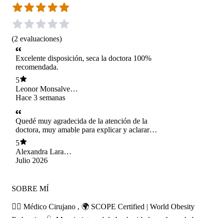
(
2
evaluaciones
)
Excelente disposición, seca la doctora 100%
recomendada.
5
Leonor Monsalves
Aguilera
Hace 3 semanas
Quedé muy agradecida de la atención de la
doctora, muy amable para explicar y aclarar
dudas, se nota su dedicación.
5
Alexandra Lara
Espinoza
Julio 2026
SOBRE MÍ
👩‍⚕️ Médico Cirujano , 🌍 SCOPE Certified | World Obesity