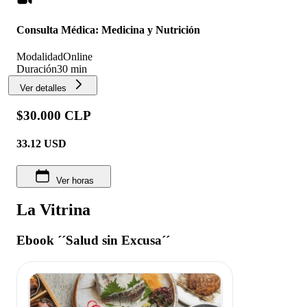
Consulta Médica: Medicina y Nutrición
Modalidad
Online
Duración
30 min
Ver detalles
$30.000 CLP
33.12
USD
Ver horas
La Vitrina
Ebook ´´Salud sin Excusa´´