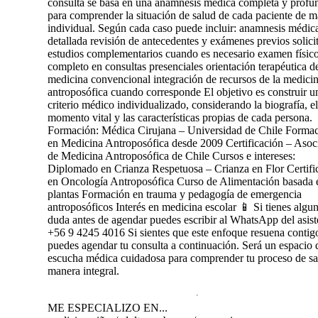
consulta se basa en una anamnesis médica completa y profu
para comprender la situación de salud de cada paciente de 
individual. Según cada caso puede incluir: anamnesis médic
detallada revisión de antecedentes y exámenes previos solici
estudios complementarios cuando es necesario examen físic
completo en consultas presenciales orientación terapéutica d
medicina convencional integración de recursos de la medici
antroposófica cuando corresponde El objetivo es construir u
criterio médico individualizado, considerando la biografía, el
momento vital y las características propias de cada persona.
Formación: Médica Cirujana – Universidad de Chile Forma
en Medicina Antroposófica desde 2009 Certificación – Asoc
de Medicina Antroposófica de Chile Cursos e intereses:
Diplomado en Crianza Respetuosa – Crianza en Flor Certifi
en Oncología Antroposófica Curso de Alimentación basada 
plantas Formación en trauma y pedagogía de emergencia
antroposóficos Interés en medicina escolar 📱 Si tienes algu
duda antes de agendar puedes escribir al WhatsApp del asist
+56 9 4245 4016 Si sientes que este enfoque resuena contig
puedes agendar tu consulta a continuación. Será un espacio 
escucha médica cuidadosa para comprender tu proceso de sa
manera integral.
ME ESPECIALIZO EN...