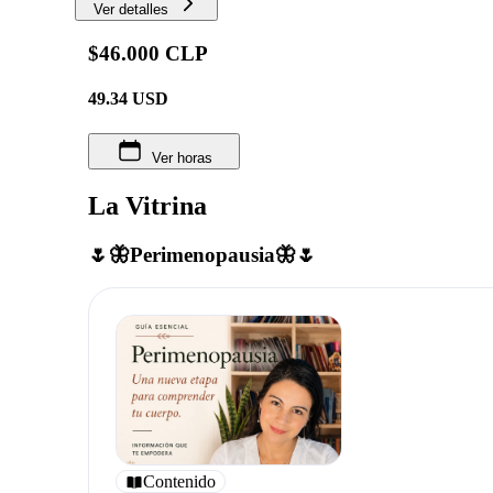
Ver detalles
$46.000 CLP
49.34
USD
Ver horas
La Vitrina
🌷🦋Perimenopausia🦋🌷
Contenido