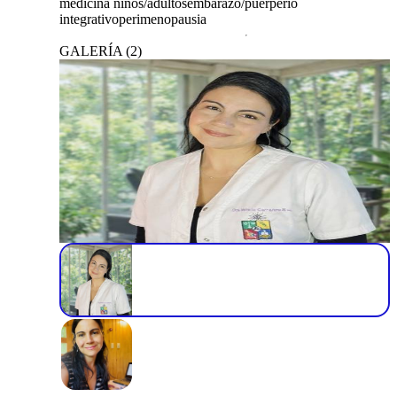
medicina niños/adultos
embarazo/puerperio
integrativo
perimenopausia
GALERÍA
(
2
)