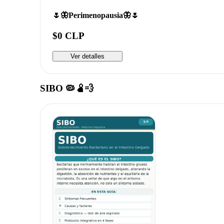
🌷🦋Perimenopausia🦋🌷
$0 CLP
Ver detalles
SIBO 🦠🫄💨