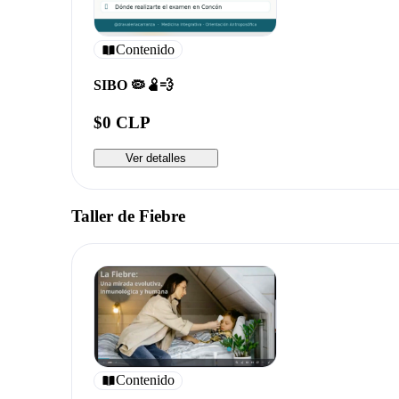
Contenido
SIBO 🦠🫄💨
$0 CLP
Ver detalles
Taller de Fiebre
Contenido