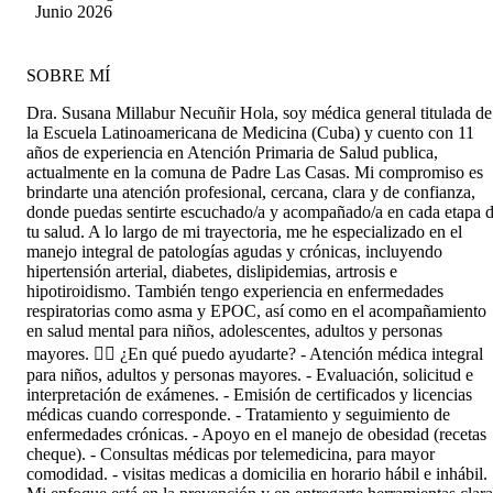
mucha vocación.
Junio 2026
SOBRE MÍ
Dra. Susana Millabur Necuñir Hola, soy médica general titulada de
la Escuela Latinoamericana de Medicina (Cuba) y cuento con 11
años de experiencia en Atención Primaria de Salud publica,
actualmente en la comuna de Padre Las Casas. Mi compromiso es
brindarte una atención profesional, cercana, clara y de confianza,
donde puedas sentirte escuchado/a y acompañado/a en cada etapa 
tu salud. A lo largo de mi trayectoria, me he especializado en el
manejo integral de patologías agudas y crónicas, incluyendo
hipertensión arterial, diabetes, dislipidemias, artrosis e
hipotiroidismo. También tengo experiencia en enfermedades
respiratorias como asma y EPOC, así como en el acompañamiento
en salud mental para niños, adolescentes, adultos y personas
mayores. 👩‍⚕️ ¿En qué puedo ayudarte? - Atención médica integral
para niños, adultos y personas mayores. - Evaluación, solicitud e
interpretación de exámenes. - Emisión de certificados y licencias
médicas cuando corresponde. - Tratamiento y seguimiento de
enfermedades crónicas. - Apoyo en el manejo de obesidad (recetas
cheque). - Consultas médicas por telemedicina, para mayor
comodidad. - visitas medicas a domicilia en horario hábil e inhábil.