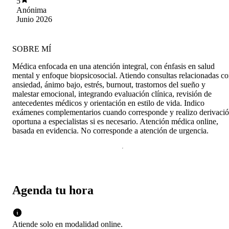
5
por ende, el adecuado diagnóstico es clave para
Anónima
comenzar con un proceso de recuperación (y
Junio 2026
con ella se logra). Su preparación o formación
académica resulta totalmente concordante con la
alta calidad de su atención, siempre con el foco
SOBRE MÍ
en el bienestar del paciente. Es puntual,
respetuosa, asertiva y empática. De todas
Médica enfocada en una atención integral, con énfasis en salud
maneras resulta muy recomendable.
mental y enfoque biopsicosocial. Atiendo consultas relacionadas c
ansiedad, ánimo bajo, estrés, burnout, trastornos del sueño y
malestar emocional, integrando evaluación clínica, revisión de
antecedentes médicos y orientación en estilo de vida. Indico
exámenes complementarios cuando corresponde y realizo derivaci
oportuna a especialistas si es necesario. Atención médica online,
basada en evidencia. No corresponde a atención de urgencia.
Agenda tu hora
Atiende solo en
modalidad
online
.