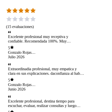
(
15
evaluaciones
)
Excelente profesional muy receptiva y
confiable. Recomendada 100%. Muy
profesional en el desarrollo de su labor.
5
Gonzalo Rojas
Aguilera
Julio 2026
Extraordinadia profesional, muy empatica y
clara en sus explicaciones. daconfianza al hablar
con ella. 100% recomendada
5
Gonzalo Rojas
Aguilera
Junio 2026
Excelente profesional, destina tiempo para
escuchar, evaluar, realizar consultas y luego
entregar opinión que ha sido totalmente asertiva,