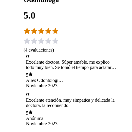
5.0
(
4
evaluaciones
)
Excelente doctora. Súper amable, me explico
todo muy bien. Se tomó el tiempo para aclarar
todas mis dudas. Sin duda seguiré todo mi
5
tratamiento con ella. Una consulta muy
Aires Odontologia
acogedora y limpia.
Móvil Ltda
Noviembre 2023
Excelente atención, muy simpatica y delicada la
doctora, la recomiendo
5
Anónima
Noviembre 2023