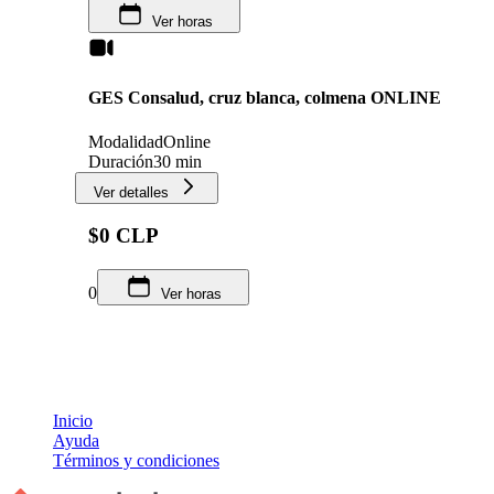
Ver horas
GES Consalud, cruz blanca, colmena ONLINE
Modalidad
Online
Duración
30 min
Ver detalles
$0 CLP
0
Ver horas
Inicio
Ayuda
Términos y condiciones