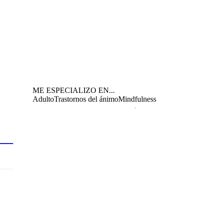
ME ESPECIALIZO EN...
Adulto
Trastornos del ánimo
Mindfulness