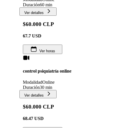
Duración
60 min
Ver detalles
$60.000 CLP
67.7
USD
Ver horas
control psiquiatría online
Modalidad
Online
Duración
30 min
Ver detalles
$60.000 CLP
68.47
USD