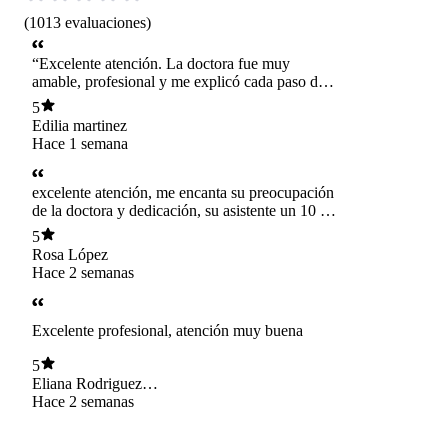
(
1013
evaluaciones
)
“Excelente atención. La doctora fue muy
amable, profesional y me explicó cada paso del
procedimiento de polinucleótidos, lo que me
5
hizo sentir muy segura y tranquila. Pensé que el
Edilia martinez
tratamiento iba a doler mucho más, pero fue
Hace 1 semana
totalmente soportable gracias a su delicadeza y
técnica , sin duda la recomiendo.
excelente atención, me encanta su preocupación
de la doctora y dedicación, su asistente un 10 de
10. la recomiendo.
5
Rosa López
Hace 2 semanas
Excelente profesional, atención muy buena
5
Eliana Rodriguez
Gonzalez
Hace 2 semanas