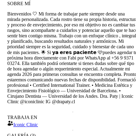
SOBRE MÍ
Bienvenidos 🤍 Mi forma de trabajar parte siempre desde una
mirada personalizada. Cada rostro tiene su propia historia, estructur
y proceso de envejecimiento, por eso mi objetivo no es cambiar tus
rasgos, sino acompañarte a cuidarlos y potenciar aquello que te hac
sentir bien contigo misma. Trabajo con un enfoque clínico , integral
y planificado, buscando resultados naturales y armónicos. Mi
prioridad siempre es la seguridad, cuidado y bienestar de cada uno
de mis pacientes. 🌟 Si 𝘆𝗮 𝗲𝗿𝗲𝘀 𝗽𝗮𝗰𝗶𝗲𝗻𝘁𝗲 🩷puedes agendar t
próxima hora directamente con Fabi por WhatsApp al +56 9 9371
03274. Ella también podrá orientarte si tienes dudas sobre qué tipo
de hora agendar o algún requerimiento especial. Actualmente mi
agenda 2026 para primeras consultas se encuentra completa. Pront
estaremos comunicando nuevas fechas de disponibilidad. Formaci
profesional • Certified International Trainer. • Medicina Estética y
Envejecimiento Fisiológico — Universidad de Barcelona. •
Cirujano Dentista — Universidad de los Andes. Dra. Paty | Iconic
Clinic @iconiclinic IG @drapaty.cl
TRABAJA EN
Iconic Clinic
GALERÍA
(
3
)