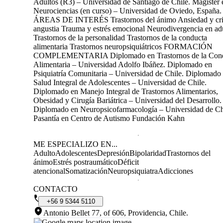
Adultos (R3) – Universidad de Santiago de Chile. Magíster 
Neurociencias (en curso) – Universidad de Oviedo, España.
ÁREAS DE INTERÉS Trastornos del ánimo Ansiedad y cri
angustia Trauma y estrés emocional Neurodivergencia en ad
Trastornos de la personalidad Trastornos de la conducta
alimentaria Trastornos neuropsiquiátricos FORMACIÓN
COMPLEMENTARIA Diplomado en Trastornos de la Con
Alimentaria – Universidad Adolfo Ibáñez. Diplomado en
Psiquiatría Comunitaria – Universidad de Chile. Diplomado
Salud Integral de Adolescentes – Universidad de Chile.
Diplomado en Manejo Integral de Trastornos Alimentarios,
Obesidad y Cirugía Bariátrica – Universidad del Desarrollo.
Diplomado en Neuropsicofarmacología – Universidad de Ch
Pasantía en Centro de Autismo Fundación Kahn
ME ESPECIALIZO EN...
Adulto
Adolescentes
Depresión
Bipolaridad
Trastornos del
ánimo
Estrés postraumático
Déficit
atencional
Somatización
Neuropsiquiatra
Adicciones
CONTACTO
+56
9
5344
5110
Antonio Bellet 77, of 606, Providencia, Chile
.