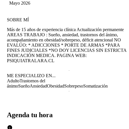
Angeles Cereceda
Mayo 2026
Gonzalez
SOBRE MÍ
Más de 15 años de experiencia clínica Actualización permanente
AREAS TRABAJO : Sueño, ansiedad, trastornos del ánimo,
acompañamiento en obesidad/sobrepeso, déficit atencional NO
EVALÚO: * ADICCIONES * PORTE DE ARMAS *PARA
FINES JUDICIALES *NO DOY LICENCIAS SIN ESTRICTA
INDICACIÓN MEDICA. PAGINA WEB:
PSIQUIATRALARA.CL
ME ESPECIALIZO EN...
Adulto
Trastornos del
ánimo
Sueño
Ansiedad
Obesidad
Sobrepeso
Somatización
Agenda tu hora