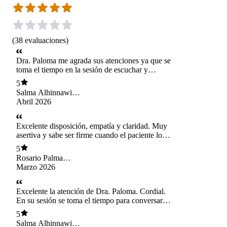
(
38
evaluaciones
)
Dra. Paloma me agrada sus atenciones ya que se
toma el tiempo en la sesión de escuchar y
enviarme los certificados y recetas de inmediato.
5
Salma Alhinnawi
Diaz
Abril 2026
Excelente disposición, empatía y claridad. Muy
asertiva y sabe ser firme cuando el paciente lo
requiere. Muy amable y de muy buen trato.
5
Rosario Palma
Bravo
Marzo 2026
Excelente la atención de Dra. Paloma. Cordial.
En su sesión se toma el tiempo para conversar
con el paciente. Entrega los certificados y las
5
recetas a tiempo.
Salma Alhinnawi