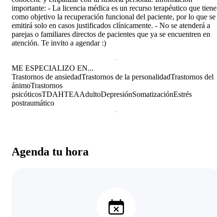
importante: - La licencia médica es un recurso terapéutico que tiene
como objetivo la recuperación funcional del paciente, por lo que se
emitirá solo en casos justificados clínicamente. - No se atenderá a
parejas o familiares directos de pacientes que ya se encuentren en
atención. Te invito a agendar :)
ME ESPECIALIZO EN...
Trastornos de ansiedad
Trastornos de la personalidad
Trastornos del
ánimo
Trastornos
psicóticos
TDAH
TEA
Adulto
Depresión
Somatización
Estrés
postraumático
Agenda tu hora