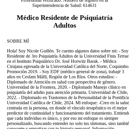
Profesional verificado. Número de registro en la
Superintendencia de Salud: 614631
Médico Residente de Psiquiatría
Adultos
SOBRE MÍ
Hola! Soy Nicole Guillén. Te cuento algunos datos sobre mi: - Soy
Residente de 3ro Psiquiatría Adultos de la Universidad Finis Terrae
en el Instituto Psiquiátrico Dr. José Horwitz Barak. - Médica
Cirujana egresada de la Universidad Católica del Norte, Coquimbo
Promoción 2019. - Soy EDF (médico general de zona), trabajé 3
años en Cesfam Máfil, Región de Los Ríos. Otros estudios: -
Diplomado de Atención en salud con perspectiva de género.
Universidad de la Frontera, 2020. - Diplomado Manejo clínico en
psiquiatría del adulto para atención primaria. Universidad de Chile,
2022. - Diplomado en Trastornos de la Personalidad de la Pontifici
Universidad Católica de Chile, 2024. Mi enfoque: -Creo en la salu
centrada en la persona, en donde el vínculo terapéutico es el mejor
predictor de continuidad y funcionamiento del tratamiento. Entiend
que cada individuo es único, y por eso mi enfoque es siempre
personalizado, buscando entender no solo tus síntomas, sino tambi
conocerte y empatizar con tu historia personal. Información