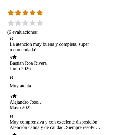
(
6
evaluaciones
)
La atencion muy buena y completa, super
recomendada!
5
Bastian Roa Rivera
Junio 2026
Muy atenta
5
Alejandro Jose
Hoffa Alessio
Mayo 2025
Muy comprensiva y con excelente disposición.
Atención cálida y de calidad. Siempre resolvió
todas nuestras dudas, accesible, lo mejor el