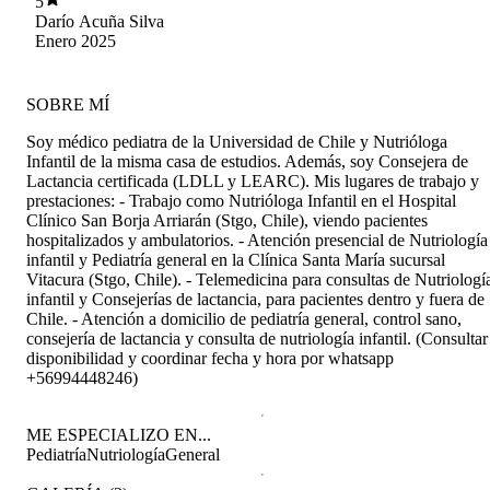
5
resumen completo de atención que envía con
Darío Acuña Silva
recomendaciones, nos permite llevar un buen
Enero 2025
seguimiento de la salud nutricional de nuestro
hijo
SOBRE MÍ
Soy médico pediatra de la Universidad de Chile y Nutrióloga
Infantil de la misma casa de estudios. Además, soy Consejera de
Lactancia certificada (LDLL y LEARC). Mis lugares de trabajo y
prestaciones: - Trabajo como Nutrióloga Infantil en el Hospital
Clínico San Borja Arriarán (Stgo, Chile), viendo pacientes
hospitalizados y ambulatorios. - Atención presencial de Nutriología
infantil y Pediatría general en la Clínica Santa María sucursal
Vitacura (Stgo, Chile). - Telemedicina para consultas de Nutriologí
infantil y Consejerías de lactancia, para pacientes dentro y fuera de
Chile. - Atención a domicilio de pediatría general, control sano,
consejería de lactancia y consulta de nutriología infantil. (Consultar
disponibilidad y coordinar fecha y hora por whatsapp
+56994448246)
ME ESPECIALIZO EN...
Pediatría
Nutriología
General