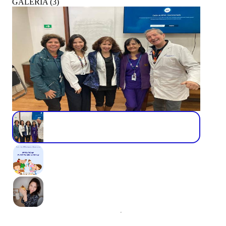
GALERÍA
(
3
)