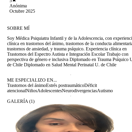
5
Anónima
Octubre 2025
SOBRE MÍ
Soy Médica Psiquiatra Infantil y de la Adolescencia, con experienc
clínica en trastornos del ánimo, trastornos de la conducta alimentari
trastornos de ansiedad, y trauma psíquico. Experiencia clínica en
Trastornos del Espectro Autista e Integración Escolar Trabajo con
perspectiva de género e inclusiva Diplomado en Trauma Psíquico 
de Chile Diplomado en Salud Mental Perinatal U. de Chile
ME ESPECIALIZO EN...
Trastornos del ánimo
Estrés postraumático
Déficit
atencional
Niños
Adolescentes
Neurodivergencias
Autismo
GALERÍA
(
1
)