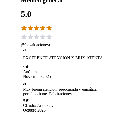
Médico general
5.0
(
59
evaluaciones
)
EXCELENTE ATENCION Y MUY ATENTA
5
Anónima
Noviembre 2025
Muy buena atención, preocupada y empática
por el paciente. Felicitaciones
5
Claudio Andrés
Viveros Silva
Octubre 2025