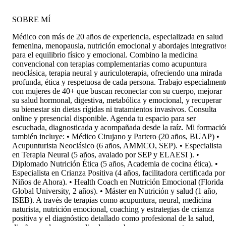
SOBRE MÍ
Médico con más de 20 años de experiencia, especializada en salud
femenina, menopausia, nutrición emocional y abordajes integrativo
para el equilibrio físico y emocional. Combino la medicina
convencional con terapias complementarias como acupuntura
neoclásica, terapia neural y auriculoterapia, ofreciendo una mirada
profunda, ética y respetuosa de cada persona. Trabajo especialment
con mujeres de 40+ que buscan reconectar con su cuerpo, mejorar
su salud hormonal, digestiva, metabólica y emocional, y recuperar
su bienestar sin dietas rígidas ni tratamientos invasivos. Consulta
online y presencial disponible. Agenda tu espacio para ser
escuchada, diagnosticada y acompañada desde la raíz. Mi formació
también incluye: • Médico Cirujano y Partero (20 años, BUAP) •
Acupunturista Neoclásico (6 años, AMMCO, SEP). • Especialista
en Terapia Neural (5 años, avalado por SEP y ELAESI ). •
Diplomado Nutrición Ética (5 años, Academia de cocina ética). •
Especialista en Crianza Positiva (4 años, facilitadora certificada por
Niños de Ahora). • Health Coach en Nutrición Emocional (Florida
Global University, 2 años). • Máster en Nutrición y salud (1 año,
ISEB). A través de terapias como acupuntura, neural, medicina
naturista, nutrición emocional, coaching y estrategias de crianza
positiva y el diagnóstico detallado como profesional de la salud,