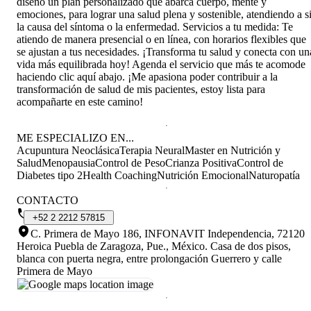
diseño un plan personalizado que abarca cuerpo, mente y
emociones, para lograr una salud plena y sostenible, atendiendo a s
la causa del síntoma o la enfermedad. Servicios a tu medida: Te
atiendo de manera presencial o en línea, con horarios flexibles que
se ajustan a tus necesidades. ¡Transforma tu salud y conecta con un
vida más equilibrada hoy! Agenda el servicio que más te acomode
haciendo clic aquí abajo. ¡Me apasiona poder contribuir a la
transformación de salud de mis pacientes, estoy lista para
acompañarte en este camino!
ME ESPECIALIZO EN...
Acupuntura Neoclásica
Terapia Neural
Master en Nutrición y
Salud
Menopausia
Control de Peso
Crianza Positiva
Control de
Diabetes tipo 2
Health Coaching
Nutrición Emocional
Naturopatía
CONTACTO
+52
2
2212
57815
C. Primera de Mayo 186, INFONAVIT Independencia, 72120
Heroica Puebla de Zaragoza, Pue., México
.
Casa de dos pisos,
blanca con puerta negra, entre prolongación Guerrero y calle
Primera de Mayo