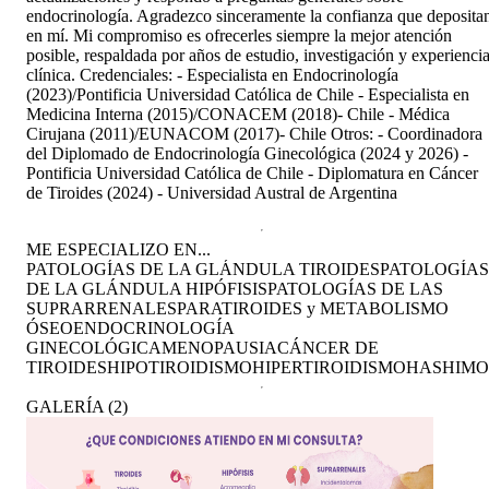
endocrinología. Agradezco sinceramente la confianza que deposita
en mí. Mi compromiso es ofrecerles siempre la mejor atención
posible, respaldada por años de estudio, investigación y experienci
clínica. Credenciales: - Especialista en Endocrinología
(2023)/Pontificia Universidad Católica de Chile - Especialista en
Medicina Interna (2015)/CONACEM (2018)- Chile - Médica
Cirujana (2011)/EUNACOM (2017)- Chile Otros: - Coordinadora
del Diplomado de Endocrinología Ginecológica (2024 y 2026) -
Pontificia Universidad Católica de Chile - Diplomatura en Cáncer
de Tiroides (2024) - Universidad Austral de Argentina
ME ESPECIALIZO EN...
PATOLOGÍAS DE LA GLÁNDULA TIROIDES
PATOLOGÍAS
DE LA GLÁNDULA HIPÓFISIS
PATOLOGÍAS DE LAS
SUPRARRENALES
PARATIROIDES y METABOLISMO
ÓSEO
ENDOCRINOLOGÍA
GINECOLÓGICA
MENOPAUSIA
CÁNCER DE
TIROIDES
HIPOTIROIDISMO
HIPERTIROIDISMO
HASHIM
GALERÍA
(
2
)