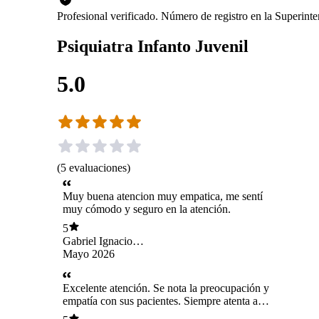
Profesional verificado. Número de registro en la Superint
Psiquiatra Infanto Juvenil
5.0
(
5
evaluaciones
)
Muy buena atencion muy empatica, me sentí
muy cómodo y seguro en la atención.
5
Gabriel Ignacio
Jesús Sierra
Mayo 2026
González
Excelente atención. Se nota la preocupación y
empatía con sus pacientes. Siempre atenta a
cada detalle, a resolver todas las dudas y apoyar