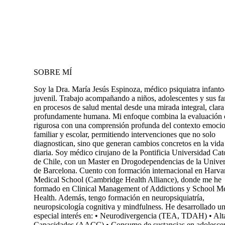
SOBRE MÍ
Soy la Dra. María Jesús Espinoza, médico psiquiatra infanto
juvenil. Trabajo acompañando a niños, adolescentes y sus fa
en procesos de salud mental desde una mirada integral, clara
profundamente humana. Mi enfoque combina la evaluación c
rigurosa con una comprensión profunda del contexto emocio
familiar y escolar, permitiendo intervenciones que no solo
diagnostican, sino que generan cambios concretos en la vida
diaria. Soy médico cirujano de la Pontificia Universidad Cat
de Chile, con un Master en Drogodependencias de la Univers
de Barcelona. Cuento con formación internacional en Harva
Medical School (Cambridge Health Alliance), donde me he
formado en Clinical Management of Addictions y School Me
Health. Además, tengo formación en neuropsiquiatría,
neuropsicología cognitiva y mindfulness. He desarrollado u
especial interés en: • Neurodivergencia (TEA, TDAH) • Alt
Capacidades (AACC) • Consumo de sustancias en adolescen