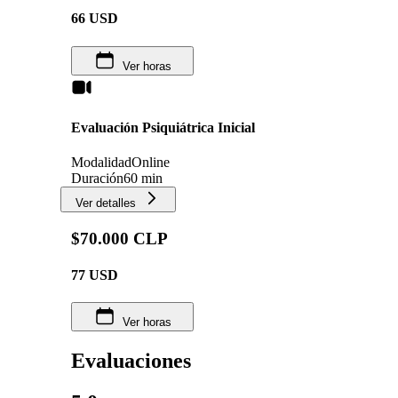
66
USD
Ver horas
Evaluación Psiquiátrica Inicial
Modalidad
Online
Duración
60 min
Ver detalles
$70.000 CLP
77
USD
Ver horas
Evaluaciones