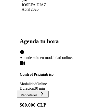
5
en lo que se necesite. Mi hija y yo estamos
JOSEFA DIAZ
felices y agradecidas con cada atención que
Abril 2026
hemos tenido con ella.
Agenda tu hora
Atiende solo en
modalidad
online
.
Control Psiquiátrico
Modalidad
Online
Duración
30 min
Ver detalles
$60.000 CLP