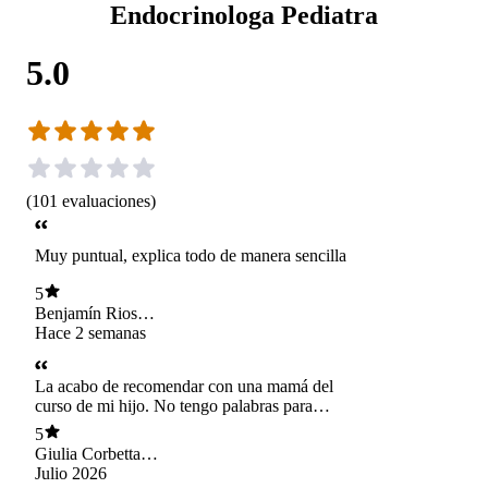
Endocrinologa Pediatra
5.0
(
101
evaluaciones
)
Muy puntual, explica todo de manera sencilla
5
Benjamín Rios
Contador
Hace 2 semanas
La acabo de recomendar con una mamá del
curso de mi hijo. No tengo palabras para
describirla. Es amorosa, mega atenta, pregunta
5
por todo, super calmada en la atención, dedica el
Giulia Corbetta
tiempo necesario. Es todo lo que está bien en un
Raya
Julio 2026
profesional de la salud.