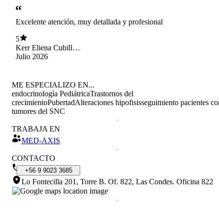
Excelente atención, muy detallada y profesional
5
Kerr Eliena Cubillos
Andrade
Julio 2026
ME ESPECIALIZO EN...
endocrinología Pediátrica
Trastornos del
crecimiento
Pubertad
Alteraciones hipofisis
seguimiento pacientes co
tumores del SNC
TRABAJA EN
MED-AXIS
CONTACTO
+56
9
9023
3685
Lo Fontecilla 201, Torre B. Of. 822, Las Condes
.
Oficina 822