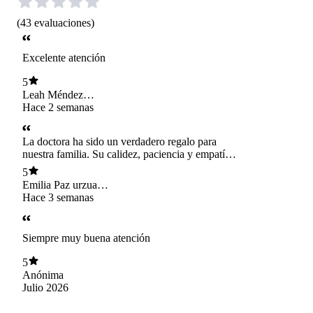
(
43
evaluaciones
)
Excelente atención
5
Leah Méndez
Murcia
Hace 2 semanas
La doctora ha sido un verdadero regalo para
nuestra familia. Su calidez, paciencia y empatía
hacen toda la diferencia. Siempre respeta los
5
tiempos de Emilia, la acoge con mucho cariño
Emilia Paz urzua
cuando llora y nos hace sentir escuchados y
Zúñiga
Hace 3 semanas
tranquilos. Se nota el amor y la vocación con la
que ejerce su profesión. ¡Muchísimas gracias
por cuidar de nuestra pequeña con tanto cariño!
Siempre muy buena atención
Magda Zúñiga Mamá de Emilia Paz ✨
5
Anónima
Julio 2026