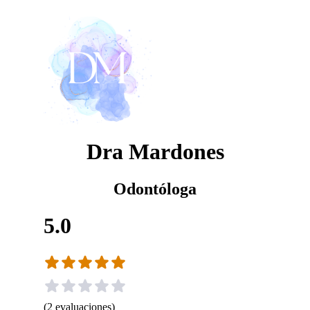
Dra Mardones
Odontóloga
5.0
(
2
evaluaciones
)