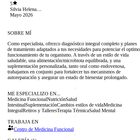
5
Silvia Helena
Gamboa Gamboa
Mayo 2026
SOBRE MÍ
Como especialista, ofrezco diagnóstico integral completo y planes
de tratamiento adaptados a tus necesidades para potenciar el optimo
funcionamiento de tu organismo. A través de un estilo de vida
saludable, una alimentación/microbiota equilibrada, y una
suplementación personalizada, tanto oral como endovenosa,
trabajamos en conjunto para fortalecer tus mecanismos de
autoreparación y asegurar un estado de bienestar prolongado.
ME ESPECIALIZO EN...
Medicina Funcional
Nutrición
Salud
Intestinal
Suplementación
Cambios estilos de vida
Medicina
Integral
Retiros y Talleres
Terapia Térmica
Salud Mental
TRABAJA EN
Centro de Medicina Funcional