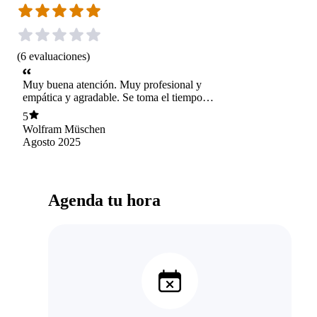
(
6
evaluaciones
)
Muy buena atención. Muy profesional y
empática y agradable. Se toma el tiempo
necesario para hacer una correcta evaluación,
5
diagnóstico y propuesta de trabajo. Muy
Wolfram Müschen
recomendable.
Agosto 2025
Agenda tu hora