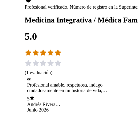
Profesional verificado. Número de registro en la Superin
Medicina Integrativa / Médica Fam
5.0
(
1
evaluación
)
Profesional amable, respetuosa, indago
cuidadosamente en mi historia de vida,
empatica. Me explicó sobre el tratamiento y el
5
paso a paso. Excelente atención
Andrés Rivera
Duarte
Junio 2026