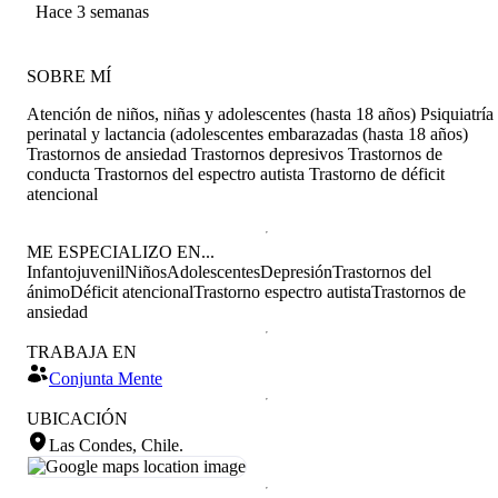
dudas.
Araya Urra
Hace 3 semanas
SOBRE MÍ
Atención de niños, niñas y adolescentes (hasta 18 años) Psiquiatría
perinatal y lactancia (adolescentes embarazadas (hasta 18 años)
Trastornos de ansiedad Trastornos depresivos Trastornos de
conducta Trastornos del espectro autista Trastorno de déficit
atencional
ME ESPECIALIZO EN...
Infantojuvenil
Niños
Adolescentes
Depresión
Trastornos del
ánimo
Déficit atencional
Trastorno espectro autista
Trastornos de
ansiedad
TRABAJA EN
Conjunta Mente
UBICACIÓN
Las Condes, Chile
.