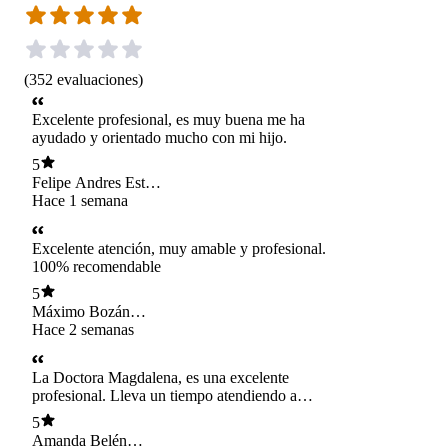
(
352
evaluaciones
)
Excelente profesional, es muy buena me ha
ayudado y orientado mucho con mi hijo.
5
Felipe Andres Estay
Sepulveda
Hace 1 semana
Excelente atención, muy amable y profesional.
100% recomendable
5
Máximo Bozán
Herrera
Hace 2 semanas
La Doctora Magdalena, es una excelente
profesional. Lleva un tiempo atendiendo a
nuestra hija y se ha visto un gran avance en ella.
5
Además, es certera y explica con detalle si hay
Amanda Belén