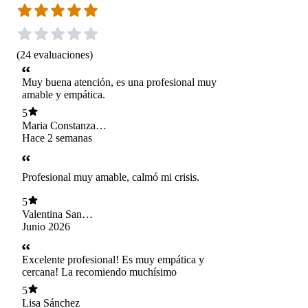
(
24
evaluaciones
)
Muy buena atención, es una profesional muy
amable y empática.
5
Maria Constanza
Cortes Cabezas
Hace 2 semanas
Profesional muy amable, calmó mi crisis.
5
Valentina San
Martín Ruiz
Junio 2026
Excelente profesional! Es muy empática y
cercana! La recomiendo muchísimo
5
Lisa Sánchez