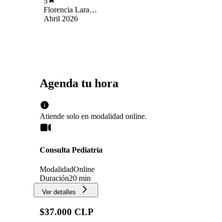
5
Florencia Lara
Farías
Abril 2026
Agenda tu hora
Atiende solo en
modalidad
online
.
Consulta Pediatría
Modalidad
Online
Duración
20 min
Ver detalles
$37.000 CLP