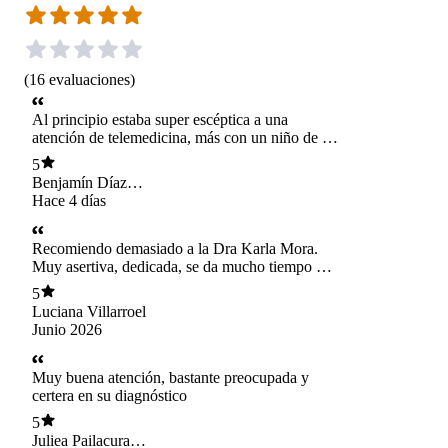
(
16
evaluaciones
)
Al principio estaba super escéptica a una
atención de telemedicina, más con un niño de 3
años. Sin embargo, quedé gratamente
5
sorprendida, ya que la Dra es muy atenta, muy
Benjamín Díaz
amable, respondió todas mis dudas, le hizo un
Pfeng
Hace 4 días
seguimiento completo a mi hijo y tiene mucha
disposición. La recomiendo en un 100%
Recomiendo demasiado a la Dra Karla Mora.
Muy asertiva, dedicada, se da mucho tiempo en
la consulta para explicar todo y resolver dudas,
5
tiene mucha disposición. La mejor atención que
Luciana Villarroel
he tenido con un profesional, transmite
Junio 2026
tranquilidad, como madre la recomiendo
demasiado, ya que como dije anteriormente tuvo
toda la disposición del mundo para explicarme
Muy buena atención, bastante preocupada y
todo, hasta lo más mínimo, dejando tratamiento
certera en su diagnóstico
acorde al cuadro. Además después de la
5
atención, siguió muy atenta a la evolución de mi
Juliea Pailacura
hija. Estoy muy agradecida de tan grata