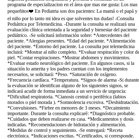
programa de especializacion en el área que mas me gusta: Los mas
pequeñitos❤️ En Pediatria son dos pacientes: La mamá o el papá y
el niño por lo tanto mi idea es que solventes tus dudas! -Consulta
Pediátrica por Telemedicina. -Durante la consulta se realizará una
evaluación clínica orientada a la seguridad y bienestar del paciente
pediátrico. -Se solicitará información sobre: *Antecedentes del
paciente. *Alergias presentes. *Edad del paciente. *Alimentación
del paciente. *Entorno del paciente. La consulta por telemedicina
incluirá: *Mostrar al niño completo. *Evaluar respiración y color d
piel. *Contar respiraciones. *Mostrar abdomen y movimientos.
*Evaluar estado neurológico del paciente. En algunos casos, si la
situación lo amerita y los padres cuentan con los implementos
necesarios, se solicitará: *Peso. *Saturación de oxígeno.
*Frecuencia cardíaca. *Temperatura. *Signos de alarma -Si durant
la evaluación se identifican alguno de los siguientes signos, se
indicará acudir de forma inmediata a un servicio de urgencia:
*Dificultad respiratoria. *Cianosis central o periférica (labios
morados o piel morada ). *Somnolencia excesiva. *Deshidratación.
*Convulsiones. *Fiebre en menores de 3 meses. *Decaimiento
importante. Durante la consulta explicaré: *Diagnóstico probable.
*Cuidados que deben realizarse en casa. *Medicamentos y dosis
indicadas. *Recomendaciones de hidratación y alimentación.
*Medidas de control y seguimiento. -Se entregará: *Receta
electrónica. *Indicaciones escritas. *Certificados, si corresponde.