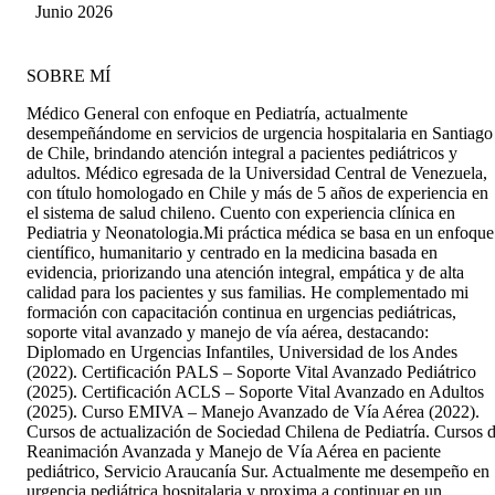
Picon
Junio 2026
atención. Sin duda volveré con ella cada vez
que necesite una atención para mi pequeña.
SOBRE MÍ
Médico General con enfoque en Pediatría, actualmente
desempeñándome en servicios de urgencia hospitalaria en Santiago
de Chile, brindando atención integral a pacientes pediátricos y
adultos. Médico egresada de la Universidad Central de Venezuela,
con título homologado en Chile y más de 5 años de experiencia en
el sistema de salud chileno. Cuento con experiencia clínica en
Pediatria y Neonatologia.Mi práctica médica se basa en un enfoque
científico, humanitario y centrado en la medicina basada en
evidencia, priorizando una atención integral, empática y de alta
calidad para los pacientes y sus familias. He complementado mi
formación con capacitación continua en urgencias pediátricas,
soporte vital avanzado y manejo de vía aérea, destacando:
Diplomado en Urgencias Infantiles, Universidad de los Andes
(2022). Certificación PALS – Soporte Vital Avanzado Pediátrico
(2025). Certificación ACLS – Soporte Vital Avanzado en Adultos
(2025). Curso EMIVA – Manejo Avanzado de Vía Aérea (2022).
Cursos de actualización de Sociedad Chilena de Pediatría. Cursos 
Reanimación Avanzada y Manejo de Vía Aérea en paciente
pediátrico, Servicio Araucanía Sur. Actualmente me desempeño en
urgencia pediátrica hospitalaria y proxima a continuar en un