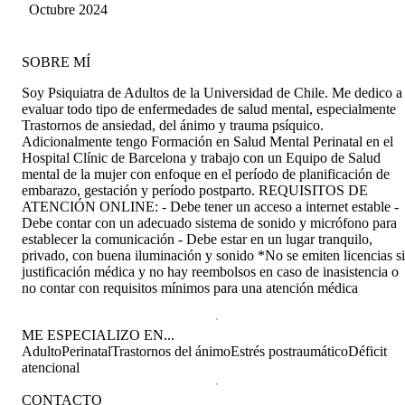
mosquera
Octubre 2024
SOBRE MÍ
Soy Psiquiatra de Adultos de la Universidad de Chile. Me dedico a
evaluar todo tipo de enfermedades de salud mental, especialmente
Trastornos de ansiedad, del ánimo y trauma psíquico.
Adicionalmente tengo Formación en Salud Mental Perinatal en el
Hospital Clínic de Barcelona y trabajo con un Equipo de Salud
mental de la mujer con enfoque en el período de planificación de
embarazo, gestación y período postparto. REQUISITOS DE
ATENCIÓN ONLINE: - Debe tener un acceso a internet estable -
Debe contar con un adecuado sistema de sonido y micrófono para
establecer la comunicación - Debe estar en un lugar tranquilo,
privado, con buena iluminación y sonido *No se emiten licencias s
justificación médica y no hay reembolsos en caso de inasistencia o
no contar con requisitos mínimos para una atención médica
ME ESPECIALIZO EN...
Adulto
Perinatal
Trastornos del ánimo
Estrés postraumático
Déficit
atencional
CONTACTO