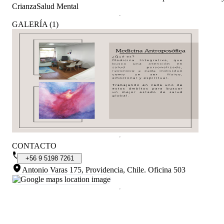
Crianza
Salud Mental
GALERÍA
(
1
)
CONTACTO
+56
9
5198
7261
Antonio Varas 175, Providencia, Chile
.
Oficina 503