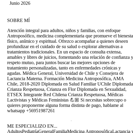
Junio 2026
SOBRE MÍ
Atención integral para adultos, niños y familias, con enfoque
Antroposófico, medicina complementaria que promueve el bienesta
físico, anímico y espiritual. Ofrezco acompañar a quienes deseen
profundizar en el cuidado de su salud o explorar alternativas a
tratamientos tradicionales. En un espacio de consulta extensa,
amables y libres de juicios, fomentando una relación de confianza 
respeto mutuo, para juntos buscar las mejores opciones de
tratamiento personalizadas, tanto en enfermedades crónicas y
agudas. Médica General, Universidad de Chile y Consejera de
Lactancia Materna. Formación Medicina Antroposófica, AMA
Chile, 2018-2020 Diplomada en Salud Familiar UChile Diplomada
Crianza Respetuosa, Crianza en Flor Diplomada en Sexualidad,
ETSEX Integrante Red Chilena Crianza Respetuosa, Médicas
Lactivistas y Médicas Feministas 💪🏼 Si necesitas sobrecupo o
quieres proponerme alguna forma distinta de pago, hablame al
whatsapp +56951987261
ME ESPECIALIZO EN...
Adultos
Pediatría
General
Familia
Medicina Antroposófica
Lactancia 