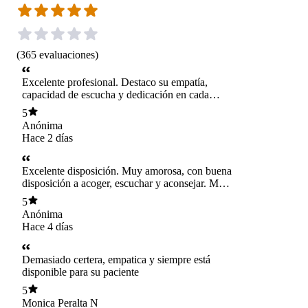
(
365
evaluaciones
)
Excelente profesional. Destaco su empatía,
capacidad de escucha y dedicación en cada
consulta. Me he sentido acompañada y
5
comprendida durante todo mi proceso,
Anónima
recibiendo siempre una atención cercana,
Hace 2 días
respetuosa y de alta calidad. Totalmente
recomendable.
Excelente disposición. Muy amorosa, con buena
disposición a acoger, escuchar y aconsejar. Me
sentí muy segura con ella
5
Anónima
Hace 4 días
Demasiado certera, empatica y siempre está
disponible para su paciente
5
Monica Peralta N