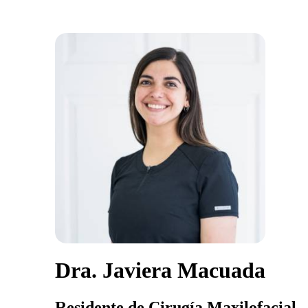
Dra. Javiera Macuada
Residente de Cirugía Maxilofacial