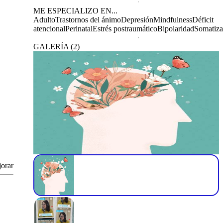
ME ESPECIALIZO EN...
Adulto
Trastornos del ánimo
Depresión
Mindfulness
Déficit
atencional
Perinatal
Estrés postraumático
Bipolaridad
Somatiza
GALERÍA
(
2
)
jorar