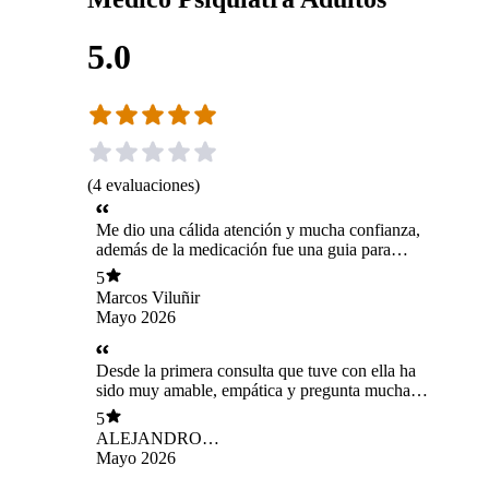
5.0
(
4
evaluaciones
)
Me dio una cálida atención y mucha confianza,
además de la medicación fue una guia para
entender lo que me está pasando y mejorar
5
Marcos Viluñir
Mayo 2026
Desde la primera consulta que tuve con ella ha
sido muy amable, empática y pregunta muchas
cosas para tener un panorama amplio de lo que
5
me pasa, explica muy bien todo. Atiende
ALEJANDRO
principalmente en modo Teleconsulta lo que está
DONOSO
Mayo 2026
perfecto para quienes no podemos movernos
mucho del escritorio. 100% recomendable!