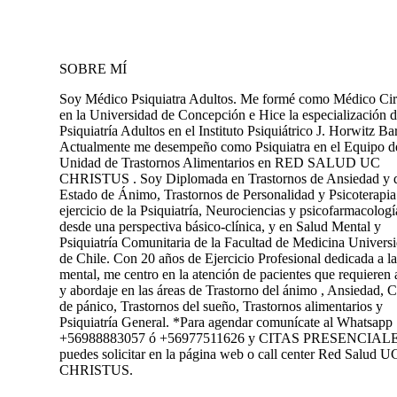
SOBRE MÍ
Soy Médico Psiquiatra Adultos. Me formé como Médico Ci
en la Universidad de Concepción e Hice la especialización 
Psiquiatría Adultos en el Instituto Psiquiátrico J. Horwitz Ba
Actualmente me desempeño como Psiquiatra en el Equipo de
Unidad de Trastornos Alimentarios en RED SALUD UC
CHRISTUS . Soy Diplomada en Trastornos de Ansiedad y 
Estado de Ánimo, Trastornos de Personalidad y Psicoterapia
ejercicio de la Psiquiatría, Neurociencias y psicofarmacologí
desde una perspectiva básico-clínica, y en Salud Mental y
Psiquiatría Comunitaria de la Facultad de Medicina Univers
de Chile. Con 20 años de Ejercicio Profesional dedicada a l
mental, me centro en la atención de pacientes que requieren
y abordaje en las áreas de Trastorno del ánimo , Ansiedad, C
de pánico, Trastornos del sueño, Trastornos alimentarios y
Psiquiatría General. *Para agendar comunícate al Whatsapp
+56988883057 ó +56977511626 y CITAS PRESENCIALE
puedes solicitar en la página web o call center Red Salud U
CHRISTUS.