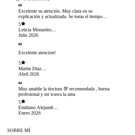
Excelente su atención. Muy clara en su
explicación y actualizada. Se toma el tiempo
necesario para explicar todo con detalle. La
5
recomiendo a ojos cerrados
Leticia Monardes
Oteiza
Julio 2026
Excelente atencion!
5
Martin Diaz
Gonzalez
Abril 2026
Muy amable la doctora 💯 recomendada , buena
profesional y mi wawa la ama
5
Emiliano Alejandro
campos peña
Enero 2026
SOBRE MÍ