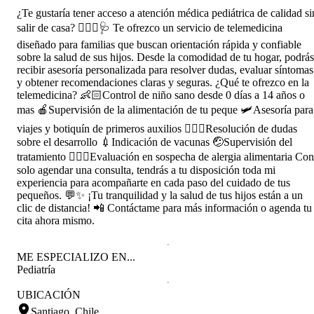
¿Te gustaría tener acceso a atención médica pediátrica de calidad si
salir de casa? 👩🏽‍⚕🩺 Te ofrezco un servicio de telemedicina
diseñado para familias que buscan orientación rápida y confiable
sobre la salud de sus hijos. Desde la comodidad de tu hogar, podrás
recibir asesoría personalizada para resolver dudas, evaluar síntomas
y obtener recomendaciones claras y seguras. ¿Qué te ofrezco en la
telemedicina? 👶🏻Control de niño sano desde 0 días a 14 años o
mas 🍎Supervisión de la alimentación de tu peque 🛩Asesoría para
viajes y botiquín de primeros auxilios 🤷🏽‍♀Resolución de dudas
sobre el desarrollo 💉Indicación de vacunas 🤕Supervisión del
tratamiento 👩🏽‍⚕Evaluación en sospecha de alergia alimentaria Con
solo agendar una consulta, tendrás a tu disposición toda mi
experiencia para acompañarte en cada paso del cuidado de tus
pequeños. 💬✨ ¡Tu tranquilidad y la salud de tus hijos están a un
clic de distancia! 📲 Contáctame para más información o agenda tu
cita ahora mismo.
ME ESPECIALIZO EN...
Pediatría
UBICACIÓN
Santiago, Chile
.