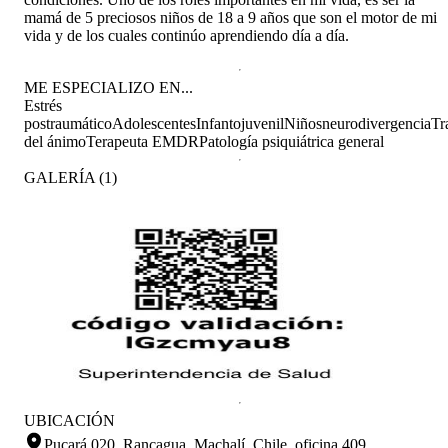
mamá de 5 preciosos niños de 18 a 9 años que son el motor de mi
vida y de los cuales continúo aprendiendo día a día.
ME ESPECIALIZO EN...
Estrés
postraumático
Adolescentes
Infantojuvenil
Niños
neurodivergencia
Tr
del ánimo
Terapeuta EMDR
Patología psiquiátrica general
GALERÍA
(
1
)
UBICACIÓN
Pucará 020, Rancagua, Machalí, Chile
.
oficina 409