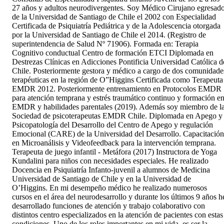
27 años y adultos neurodivergentes. Soy Médico Cirujano egresad
de la Universidad de Santiago de Chile el 2002 con Especialidad
Certificada de Psiquiatría Pediátrica y de la Adolescencia otorgada
por la Universidad de Santiago de Chile el 2014. (Registro de
superintendencia de Salud Nº 71906). Formada en: Terapia
Cognitivo conductual Centro de formación ETCI Diplomada en
Destrezas Clínicas en Adicciones Pontificia Universidad Católica d
Chile. Posteriormente gestora y médico a cargo de dos comunidade
terapéuticas en la región de O”Higgins Certificada como Terapeuta
EMDR 2012. Posteriormente entrenamiento en Protocolos EMDR
para atención temprana y estrés traumático continuo y formación e
EMDR y habilidades parentales (2019). Además soy miembro de l
Sociedad de psicoterapeutas EMDR Chile. Diplomada en Apego y
Psicopatología del Desarrollo del Centro de Apego y regulación
Emocional (CARE) de la Universidad del Desarrollo. Capacitación
en Microanálisis y Videofeedback para la intervención temprana.
Terapeuta de juego infantil - Metáfora (2017) Instructora de Yoga
Kundalini para niños con necesidades especiales. He realizado
Docencia en Psiquiatría Infanto-juvenil a alumnos de Medicina
Universidad de Santiago de Chile y en la Universidad de
O’Higgins. En mi desempeño médico he realizado numerosos
cursos en el área del neurodesarrollo y durante los últimos 9 años h
desarrollado funciones de atención y trabajo colaborativo con
distintos centro especializados en la atención de pacientes con estas
condiciones. Uno de los roles importantes en mi vida, es ser la