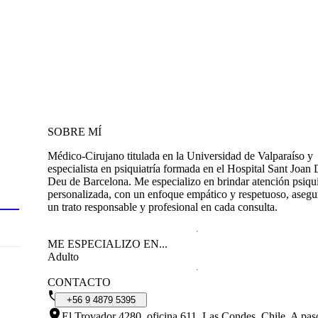
SOBRE MÍ
Médico-Cirujano titulada en la Universidad de Valparaíso y
especialista en psiquiatría formada en el Hospital Sant Joan
Deu de Barcelona. Me especializo en brindar atención psiqui
personalizada, con un enfoque empático y respetuoso, aseg
un trato responsable y profesional en cada consulta.
ME ESPECIALIZO EN...
Adulto
CONTACTO
+56
9
4879
5395
El Trovador 4280, oficina 611, Las Condes, Chile
.
A pas