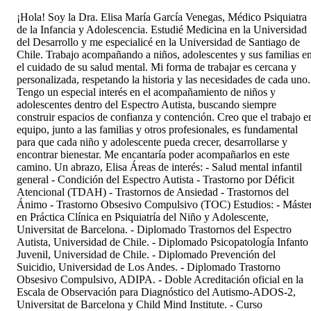
¡Hola! Soy la Dra. Elisa María García Venegas, Médico Psiquiatra
de la Infancia y Adolescencia. Estudié Medicina en la Universidad
del Desarrollo y me especialicé en la Universidad de Santiago de
Chile. Trabajo acompañando a niños, adolescentes y sus familias e
el cuidado de su salud mental. Mi forma de trabajar es cercana y
personalizada, respetando la historia y las necesidades de cada uno.
Tengo un especial interés en el acompañamiento de niños y
adolescentes dentro del Espectro Autista, buscando siempre
construir espacios de confianza y contención. Creo que el trabajo e
equipo, junto a las familias y otros profesionales, es fundamental
para que cada niño y adolescente pueda crecer, desarrollarse y
encontrar bienestar. Me encantaría poder acompañarlos en este
camino. Un abrazo, Elisa Áreas de interés: - Salud mental infantil
general - Condición del Espectro Autista - Trastorno por Déficit
Atencional (TDAH) - Trastornos de Ansiedad - Trastornos del
Ánimo - Trastorno Obsesivo Compulsivo (TOC) Estudios: - Máste
en Práctica Clínica en Psiquiatría del Niño y Adolescente,
Universitat de Barcelona. - ⁠Diplomado Trastornos del Espectro
Autista, Universidad de Chile. - ⁠Diplomado Psicopatología Infanto
Juvenil, Universidad de Chile. - ⁠Diplomado Prevención del
Suicidio, Universidad de Los Andes. - ⁠Diplomado Trastorno
Obsesivo Compulsivo, ADIPA. - ⁠Doble Acreditación oficial en la
Escala de Observación para Diagnóstico del Autismo-ADOS-2,
Universitat de Barcelona y Child Mind Institute. - ⁠Curso