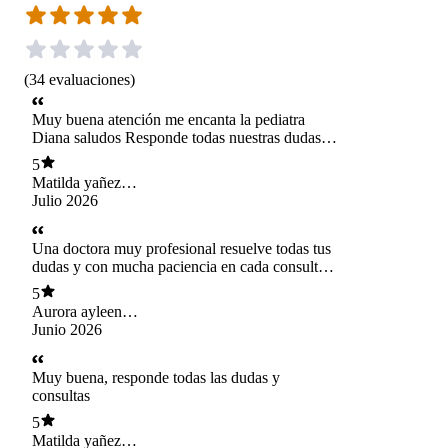
(
34
evaluaciones
)
Muy buena atención me encanta la pediatra
Diana saludos Responde todas nuestras dudas es
seca
5
Matilda yañez
cornejo
Julio 2026
Una doctora muy profesional resuelve todas tus
dudas y con mucha paciencia en cada consulta
te dedica mucho tiempo es muy cariñosa y de
5
piel con los niños un gusto tener una pediatra así
Aurora ayleen
reveco olivares
Junio 2026
Muy buena, responde todas las dudas y
consultas
5
Matilda yañez