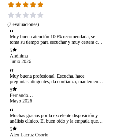
(
7
evaluaciones
)
Muy buena atención 100% recomendada, se
toma su tiempo para escuchar y muy certera con
lo que uno siente
5
Anónima
Junio 2026
Muy buena profesional. Escucha, hace
preguntas atingentes, da confianza, manteniendo
seriedad. Mantiene respeto en todo momento de
5
consulta. Totalmente recomendada.
Fernando
Valenzuela
Mayo 2026
Valenzuela
Muchas gracias por la excelente disposición y
análisis clínico. El buen oído y la empatía que
tiene, marca la diferencia.
5
Alex Lacruz Osorio