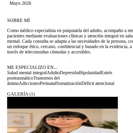
Mayo 2026
SOBRE MÍ
Como médico especialista en psiquiatría del adulto, acompaño a mi
pacientes mediante evaluaciones clínicas y atención integral en sal
mental. Cada consulta se adapta a las necesidades de la persona, co
un enfoque ético, cercano, confidencial y basado en la evidencia, a
través de teleconsultas cómodas y accesibles.
ME ESPECIALIZO EN...
Salud mental integral
Adulto
Depresión
Bipolaridad
Estrés
postraumático
Trastornos del
ánimo
Adicciones
Perinatal
Somatización
Déficit atencional
GALERÍA
(
1
)