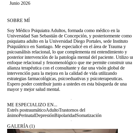
ánimo. También me hace reflexionar en torno a
Junio 2026
aquellos aspectos que podría mejorar en el
tiempo. Agradecida siempre de ella. Siempre la
recomiendo y no lo cambio por nada :)
SOBRE MÍ
Soy Médico Psiquiatra Adultos, formada como médico en la
Universidad San Sebastián de Concepción, y posteriormente como
psiquiatra adulto en la Universidad Diego Portales, sede Instituto
Psiquiátrico en Santiago. Me especialicé en el área de Trauma y
psicoanálisis relacional, lo que complementa mi entendimiento y
posterior intervención de la patología mental del paciente. Utilizo u
enfoque relacional y fenomenológico que me permite construir una
alianza terapéutica con el consultante y dar una visón global de
intervención para la mejora en la calidad de vida utilizando
estrategias farmacológicas, psicoeduativas y psicoterapeuticas.
Espero poder contribuir junto a ustedes en esta búsqueda de una
mayor y mejor salud mental.
ME ESPECIALIZO EN...
Estrés postraumático
Adulto
Trastornos del
ánimo
Perinatal
Depresión
Bipolaridad
Somatización
GALERÍA
(
1
)