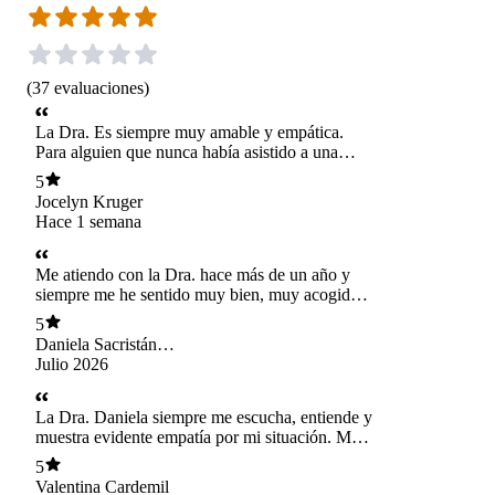
(
37
evaluaciones
)
La Dra. Es siempre muy amable y empática.
Para alguien que nunca había asistido a una
consulta psiquiátrica me hizo sentir cómoda y
5
escuchada. Me ha ayudado mucho con mis
Jocelyn Kruger
problemas actuales. La recomiendo
Hace 1 semana
Me atiendo con la Dra. hace más de un año y
siempre me he sentido muy bien, muy acogida y
entendida. Es una profesional preocupada y
5
dispuesta a ayudar con humanidad en el proceso
Daniela Sacristán
que uno está viviendo. Se agradece la cercanía.
Gajardo
Julio 2026
La Dra. Daniela siempre me escucha, entiende y
muestra evidente empatía por mi situación. Más
allá de indicarme solo medicamentos, se
5
preocupa por mi estado de salud general y de mi
Valentina Cardemil