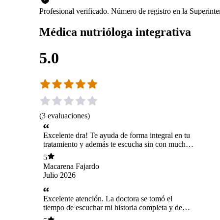
Profesional verificado. Número de registro en la Superin
Médica nutrióloga integrativa
5.0
(
3
evaluaciones
)
Excelente dra! Te ayuda de forma integral en tu
tratamiento y además te escucha sin con mucha
empatía y sin juzgar. Totalmente recomendable⭐️
5
Macarena Fajardo
Julio 2026
Excelente atención. La doctora se tomó el
tiempo de escuchar mi historia completa y de
entender mi situación antes de indicar un