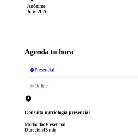
5
tratamiento. Además, revisó conmigo cada uno
Anónima
de mis exámenes y me explicó, con peras y
Julio 2026
manzanas, qué significaba cada valor y cómo se
relacionaba con lo que me estaba pasando. Salí
de la consulta entendiendo por primera vez el
panorama completo de mi salud. Preparó un
plan muy personalizado y respondió todas mis
dudas con mucha paciencia. Después de casi
dos meses siguiendo sus indicaciones, me siento
Agenda tu hora
mucho menos inflamada, tengo más energía y,
por primera vez desde el postparto, he logrado
bajar de peso. Valoro mucho su enfoque integral
Presencial
y el tiempo que dedica a cada paciente.
Totalmente recomendable.
Online
Consulta nutriología presencial
Modalidad
Presencial
Duración
45 min