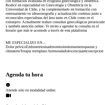
con formación avanzada en ecografía ginecológica y obstétrica.
Realicé mi especialidad en Ginecología y Obstetricia en la
Universidad de Chile, y he complementado mi formación con
entrenamiento en ultrasonografía y actualización continua junto a
reconocidos especialistas del área tanto en Chile como en el
extranjero. Actualmente realizo consultas ginecológicas presenciale
y también atención online. Te invito a agendar tu consulta en el
horario que más te acomode a través de esta plataforma
ME ESPECIALIZO EN...
Dolor pelvico
Endometriosis
adenomiosis
miomas
menopausia y
climaterio
Terapia reemplazo hormonal
adolescencia
anticoncepcion
Agenda tu hora
Atiende solo en
modalidad
online
.