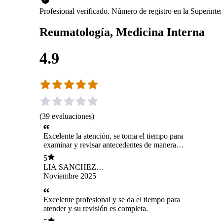
Profesional verificado. Número de registro en la Superint
Reumatología, Medicina Interna
4.9
(
39
evaluaciones
)
Excelente la atención, se toma el tiempo para
examinar y revisar antecedentes de manera
exhaustiva, además de ser muy amable. Vale la
5
pena absolutamente esperarla. Muy
LIA SANCHEZ
recomendada.
ARAVENA
Noviembre 2025
Excelente profesional y se da el tiempo para
atender y su revisión es completa.