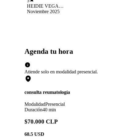
5
HEIDIE VEGA
NAVARRETE
Noviembre 2025
Agenda tu hora
Atiende solo en
modalidad
presencial
.
consulta reumatología
Modalidad
Presencial
Duración
40 min
$70.000 CLP
68.5
USD