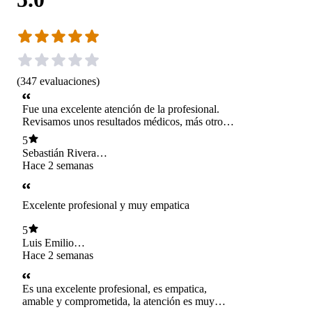
(
347
evaluaciones
)
Fue una excelente atención de la profesional.
Revisamos unos resultados médicos, más otros
temas de salud mental de forma detallada y
5
constructiva. Siempre es un agrado atenderse
Sebastián Rivera
con ella
Figueroa
Hace 2 semanas
Excelente profesional y muy empatica
5
Luis Emilio
González Romero
Hace 2 semanas
Es una excelente profesional, es empatica,
amable y comprometida, la atención es muy