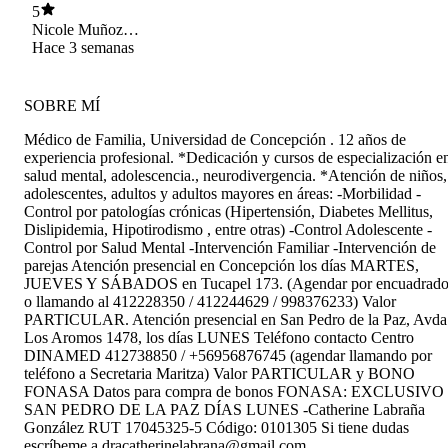
buena, yo me siento muy tranquila y segura.
5
Nicole Muñoz
Peralta
Hace 3 semanas
SOBRE MÍ
Médico de Familia, Universidad de Concepción . 12 años de
experiencia profesional. *Dedicación y cursos de especialización e
salud mental, adolescencia., neurodivergencia. *Atención de niños,
adolescentes, adultos y adultos mayores en áreas: -Morbilidad -
Control por patologías crónicas (Hipertensión, Diabetes Mellitus,
Dislipidemia, Hipotirodismo , entre otras) -Control Adolescente -
Control por Salud Mental -Intervención Familiar -Intervención de
parejas Atención presencial en Concepción los días MARTES,
JUEVES Y SÁBADOS en Tucapel 173. (Agendar por encuadrad
o llamando al 412228350 / 412244629 / 998376233) Valor
PARTICULAR. Atención presencial en San Pedro de la Paz, Avda
Los Aromos 1478, los días LUNES Teléfono contacto Centro
DINAMED 412738850 / +56956876745 (agendar llamando por
teléfono a Secretaria Maritza) Valor PARTICULAR y BONO
FONASA Datos para compra de bonos FONASA: EXCLUSIVO
SAN PEDRO DE LA PAZ DÍAS LUNES -Catherine Labraña
González RUT 17045325-5 Código: 0101305 Si tiene dudas
escríbeme a dracatherinelabrana@gmail.com